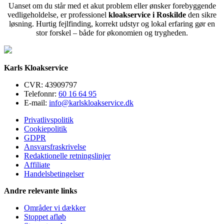
Uanset om du står med et akut problem eller ønsker forebyggende
vedligeholdelse, er professionel
kloakservice i Roskilde
den sikre
løsning. Hurtig fejlfinding, korrekt udstyr og lokal erfaring gør en
stor forskel – både for økonomien og trygheden.
Karls Kloakservice
CVR: 43909797
Telefonnr:
60 16 64 95
E-mail:
info@karlskloakservice.dk
Privatlivspolitik
Cookiepolitik
GDPR
Ansvarsfraskrivelse
Redaktionelle retningslinjer
Affiliate
Handelsbetingelser
Andre relevante links
Områder vi dækker
Stoppet afløb