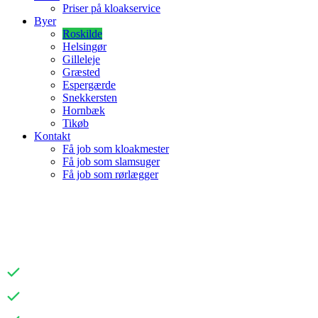
Priser på kloakservice
Byer
Roskilde
Helsingør
Gilleleje
Græsted
Espergærde
Snekkersten
Hornbæk
Tikøb
Kontakt
Få job som kloakmester
Få job som slamsuger
Få job som rørlægger
KLOAKSERVICE I
ROSKILDE
Hurtig udrykning
Fair og gennemsigtige priser