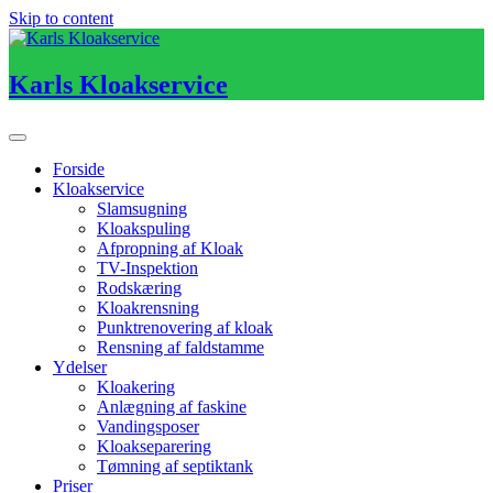
Skip to content
Karls Kloakservice
Forside
Kloakservice
Slamsugning
Kloakspuling
Afpropning af Kloak
TV-Inspektion
Rodskæring
Kloakrensning
Punktrenovering af kloak
Rensning af faldstamme
Ydelser
Kloakering
Anlægning af faskine
Vandingsposer
Kloakseparering
Tømning af septiktank
Priser