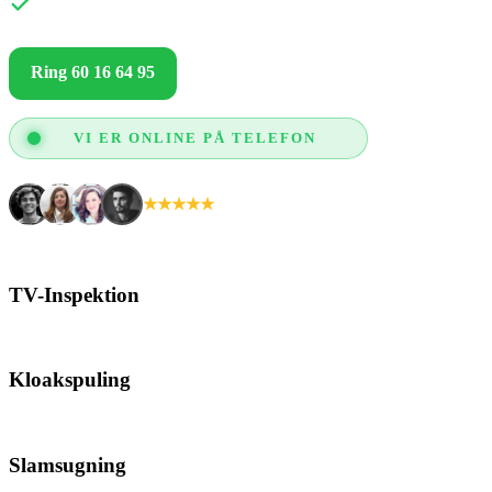
Kun gode anmeldelser og glade kunder
Ring 60 16 64 95
Få et godt tilbud
VI ER ONLINE PÅ TELEFON
★★★★★
+2.000 tilfredse kunder
TV-Inspektion
Kloakspuling
Slamsugning