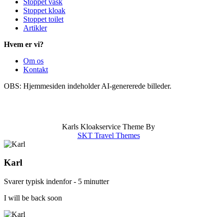
Stoppet vask
Stoppet kloak
Stoppet toilet
Artikler
Hvem er vi?
Om os
Kontakt
OBS: Hjemmesiden indeholder AI-genererede billeder.
info@karlskloakservice.dk
|
Områder
|
CVR: 43909797
|
Stoppet afløb
|
Stoppet kloak
|
Stoppet vask
Karls Kloakservice Theme By
SKT Travel Themes
Karl
Svarer typisk indenfor - 5 minutter
I will be back soon