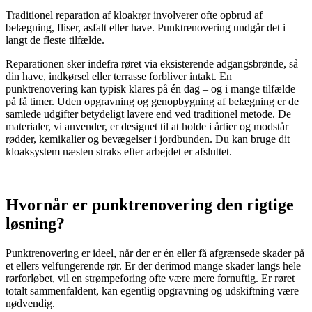
Traditionel reparation af kloakrør involverer ofte opbrud af
belægning, fliser, asfalt eller have. Punktrenovering undgår det i
langt de fleste tilfælde.
Reparationen sker indefra røret via eksisterende adgangsbrønde, så
din have, indkørsel eller terrasse forbliver intakt. En
punktrenovering kan typisk klares på én dag – og i mange tilfælde
på få timer. Uden opgravning og genopbygning af belægning er de
samlede udgifter betydeligt lavere end ved traditionel metode. De
materialer, vi anvender, er designet til at holde i årtier og modstår
rødder, kemikalier og bevægelser i jordbunden. Du kan bruge dit
kloaksystem næsten straks efter arbejdet er afsluttet.
Hvornår er punktrenovering den rigtige
løsning?
Punktrenovering er ideel, når der er én eller få afgrænsede skader på
et ellers velfungerende rør. Er der derimod mange skader langs hele
rørforløbet, vil en strømpeforing ofte være mere fornuftig. Er røret
totalt sammenfaldent, kan egentlig opgravning og udskiftning være
nødvendig.