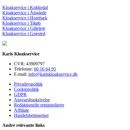
Kloakservice i Kokkedal
Kloakservice i Ålsgårde
Kloakservice i Hornbæk
Kloakservice i Tikøb
Kloakservice i Gilleleje
Kloakservice i Græsted
Karls Kloakservice
CVR: 43909797
Telefonnr:
60 16 64 95
E-mail:
info@karlskloakservice.dk
Privatlivspolitik
Cookiepolitik
GDPR
Ansvarsfraskrivelse
Redaktionelle retningslinjer
Affiliate
Handelsbetingelser
Andre relevante links