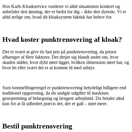
Hos Karls Kloakservice vurderer vi altid situationen konkret og
anbefaler den løsning, der er bedst for dig – ikke den dyreste. Vi er
altid ærlige om, hvad dit kloaksystem faktisk har behov for.
Hvad koster punktrenovering af kloak?
Det er svært at give én fast pris på punktrenovering, da prisen
afhænger af flere faktorer. Det drejer sig blandt andet om, hvor
skaden sidder, hvor dybt røret ligger, hvilken dimension røret har, og
hvor let eller svært det er at komme til med udstyr.
Som tommelfingerregel er punktrenovering betydeligt billigere end
traditionel opgravning, da du undgår udgifter til maskiner,
genopretning af belægning og længere arbejdstid. Du betaler altså
kun for at få udbedret præcis det, der er galt – intet mere.
Bestil punktrenovering