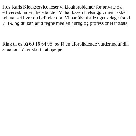
Hos Karls Kloakservice løser vi kloakproblemer for private og
erhvervskunder i hele landet. Vi har base i Helsingør, men rykker
ud, uanset hvor du befinder dig. Vi har åbent alle ugens dage fra kl.
7–19, og du kan altid regne med en hurtig og professionel indsats.
Ring til os på 60 16 64 95, og få en uforpligtende vurdering af din
situation. Vi er klar til at hjælpe.
Lene – Helsingør
“Virkelig god oplevelse fra start til slut. De kom hurtigt, forklarede
alt undervejs og efterlod det hele pænt og ordentligt.”
Thomas Holm – Nordsjælland
“Effektiv og ærlig kloakservice. Man føler sig tryg, og der er styr på
både arbejde og rapportering. Jeg bruger dem gerne igen.”
Morten – Roskilde
“Hurtig udrykning og meget professionel service. Problemet blev
løst første gang, og prisen var helt fair. Kan klart anbefales.”