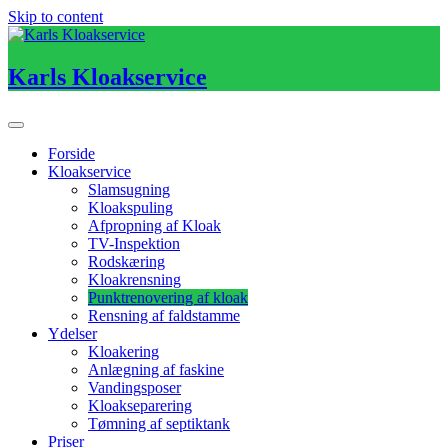
Skip to content
Karls Kloakservice
Forside
Kloakservice
Slamsugning
Kloakspuling
Afpropning af Kloak
TV-Inspektion
Rodskæring
Kloakrensning
Punktrenovering af kloak
Rensning af faldstamme
Ydelser
Kloakering
Anlægning af faskine
Vandingsposer
Kloakseparering
Tømning af septiktank
Priser