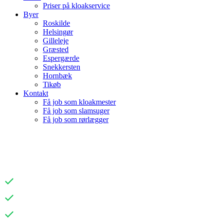
Priser på kloakservice
Byer
Roskilde
Helsingør
Gilleleje
Græsted
Espergærde
Snekkersten
Hornbæk
Tikøb
Kontakt
Få job som kloakmester
Få job som slamsuger
Få job som rørlægger
PUNKTRENOVERING AF
KLOAK
Hurtig udrykning
Fair og gennemsigtige priser
Kun gode anmeldelser og glade kunder