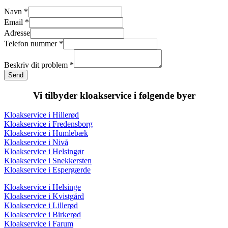
Email
Navn
*
nummer
Email
*
Telefon
Adresse
Telefon nummer
*
Beskriv dit problem
*
Send
Vi tilbyder kloakservice i følgende byer
Kloakservice i Hillerød
Kloakservice i Fredensborg
Kloakservice i Humlebæk
Kloakservice i Nivå
Kloakservice i Helsingør
Kloakservice i Snekkersten
Kloakservice i Espergærde
Kloakservice i Helsinge
Kloakservice i Kvistgård
Kloakservice i Lillerød
Kloakservice i Birkerød
Kloakservice i Farum