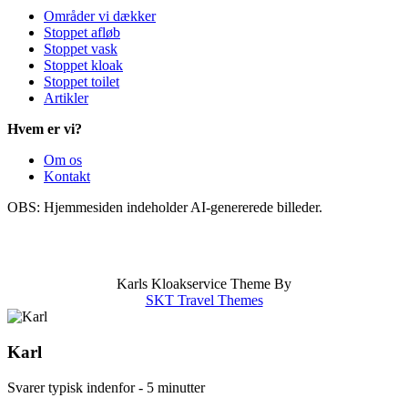
Områder vi dækker
Stoppet afløb
Stoppet vask
Stoppet kloak
Stoppet toilet
Artikler
Hvem er vi?
Om os
Kontakt
OBS: Hjemmesiden indeholder AI-genererede billeder.
info@karlskloakservice.dk
|
Områder
|
CVR: 43909797
|
Stoppet afløb
|
Stoppet kloak
|
Stoppet vask
Karls Kloakservice Theme By
SKT Travel Themes
Karl
Svarer typisk indenfor - 5 minutter