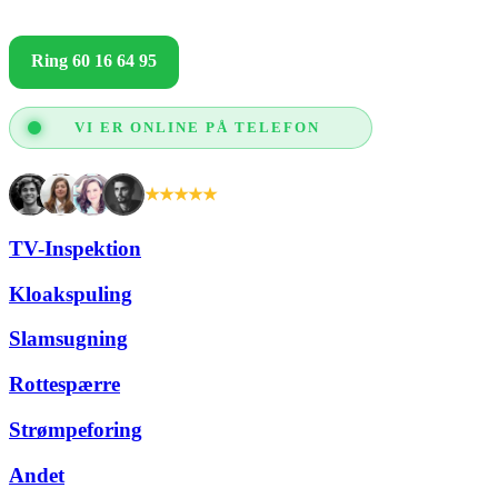
Ring 60 16 64 95
Få et godt tilbud
VI ER ONLINE PÅ TELEFON
★★★★★
+2.000 tilfredse kunder
TV-Inspektion
Kloakspuling
Slamsugning
Rottespærre
Strømpeforing
Andet