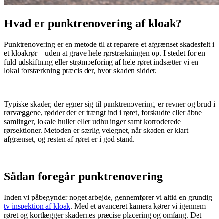
Hvad er punktrenovering af kloak?
Punktrenovering er en metode til at reparere et afgrænset skadesfelt i
et kloakrør – uden at grave hele rørstrækningen op. I stedet for en
fuld udskiftning eller strømpeforing af hele røret indsætter vi en
lokal forstærkning præcis der, hvor skaden sidder.
Typiske skader, der egner sig til punktrenovering, er revner og brud i
rørvæggene, rødder der er trængt ind i røret, forskudte eller åbne
samlinger, lokale huller eller udhulinger samt korroderede
rørsektioner. Metoden er særlig velegnet, når skaden er klart
afgrænset, og resten af røret er i god stand.
Sådan foregår punktrenovering
Inden vi påbegynder noget arbejde, gennemfører vi altid en grundig
tv inspektion af kloak
. Med et avanceret kamera kører vi igennem
røret og kortlægger skadernes præcise placering og omfang. Det