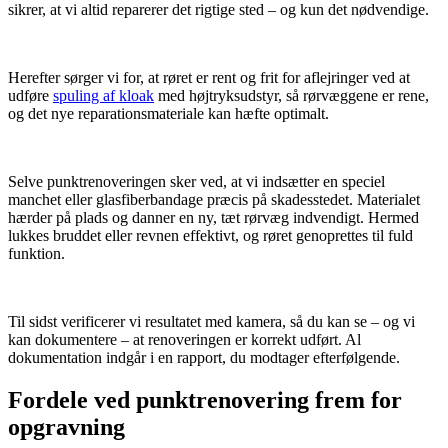
sikrer, at vi altid reparerer det rigtige sted – og kun det nødvendige.
Herefter sørger vi for, at røret er rent og frit for aflejringer ved at
udføre
spuling af kloak
med højtryksudstyr, så rørvæggene er rene,
og det nye reparationsmateriale kan hæfte optimalt.
Selve punktrenoveringen sker ved, at vi indsætter en speciel
manchet eller glasfiberbandage præcis på skadesstedet. Materialet
hærder på plads og danner en ny, tæt rørvæg indvendigt. Hermed
lukkes bruddet eller revnen effektivt, og røret genoprettes til fuld
funktion.
Til sidst verificerer vi resultatet med kamera, så du kan se – og vi
kan dokumentere – at renoveringen er korrekt udført. Al
dokumentation indgår i en rapport, du modtager efterfølgende.
Fordele ved punktrenovering frem for
opgravning