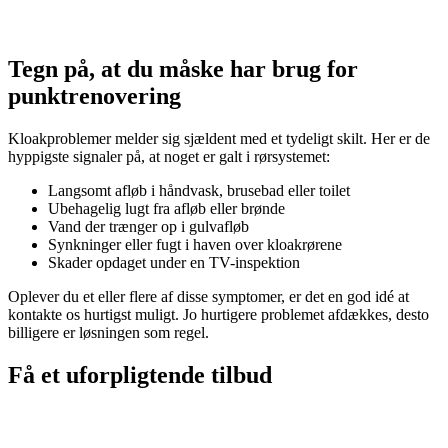
Tegn på, at du måske har brug for
punktrenovering
Kloakproblemer melder sig sjældent med et tydeligt skilt. Her er de
hyppigste signaler på, at noget er galt i rørsystemet:
Langsomt afløb i håndvask, brusebad eller toilet
Ubehagelig lugt fra afløb eller brønde
Vand der trænger op i gulvafløb
Synkninger eller fugt i haven over kloakrørene
Skader opdaget under en TV-inspektion
Oplever du et eller flere af disse symptomer, er det en god idé at
kontakte os hurtigst muligt. Jo hurtigere problemet afdækkes, desto
billigere er løsningen som regel.
Få et uforpligtende tilbud
Vi svarer typisk indenfor 30-60 minutter. Vi har døgnservice
alle ugens dage