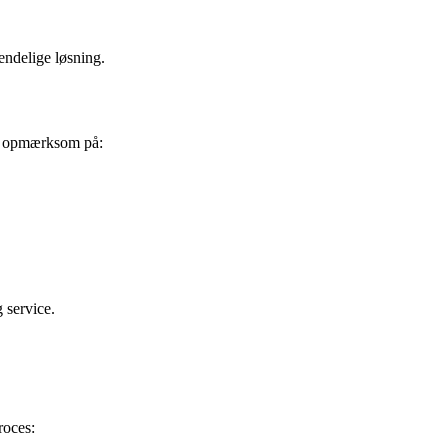
ndelige løsning.
re opmærksom på:
 service.
roces: