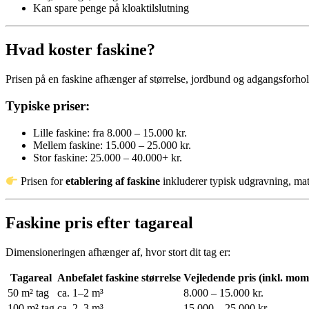
Kan spare penge på kloaktilslutning
Hvad koster faskine?
Prisen på en faskine afhænger af størrelse, jordbund og adgangsforhol
Typiske priser:
Lille faskine: fra 8.000 – 15.000 kr.
Mellem faskine: 15.000 – 25.000 kr.
Stor faskine: 25.000 – 40.000+ kr.
Prisen for
etablering af faskine
inkluderer typisk udgravning, mate
Faskine pris efter tagareal
Dimensioneringen afhænger af, hvor stort dit tag er:
Tagareal
Anbefalet faskine størrelse
Vejledende pris (inkl. mom
50 m² tag
ca. 1–2 m³
8.000 – 15.000 kr.
100 m² tag
ca. 2–3 m³
15.000 – 25.000 kr.