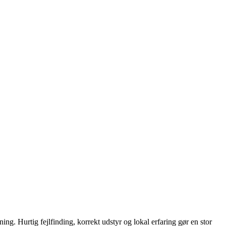
 hele pænt og ordentligt.”
. Jeg bruger dem gerne igen.”
 fair. Kan klart anbefales.”
ning. Hurtig fejlfinding, korrekt udstyr og lokal erfaring gør en stor