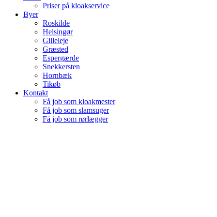
Priser på kloakservice
Byer
Roskilde
Helsingør
Gilleleje
Græsted
Espergærde
Snekkersten
Hornbæk
Tikøb
Kontakt
Få job som kloakmester
Få job som slamsuger
Få job som rørlægger
ANLÆGNING 
FASKINE