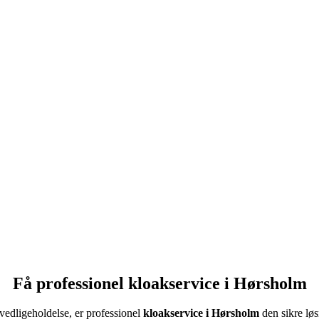
Lene – Helsingør
ra start til slut. De kom hurtigt, forklarede alt undervejs og efterlod det
Thomas Holm – Nordsjælland
ice. Man føler sig tryg, og der er styr på både arbejde og rapportering
Morten – Roskilde
professionel service. Problemet blev løst første gang, og prisen var helt
Få professionel kloakservice i Hørsholm
vedligeholdelse, er professionel
kloakservice i Hørsholm
den sikre løs