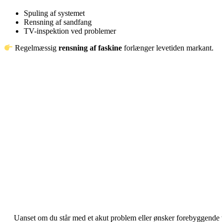
Spuling af systemet
Rensning af sandfang
TV-inspektion ved problemer
Regelmæssig
rensning af faskine
forlænger levetiden markant.
“Virkelig god oplevelse f
“Effektiv og ærlig kloakserv
“Hurtig udrykning og meget 
Uanset om du står med et akut problem eller ønsker forebyggende 