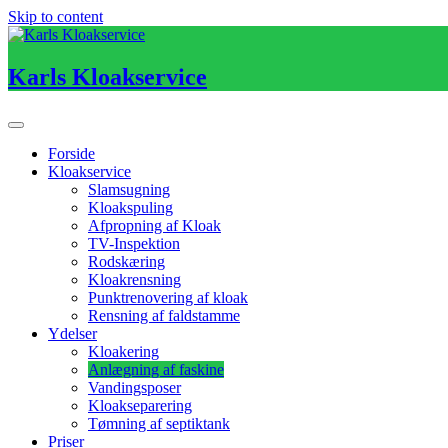
Skip to content
Karls Kloakservice
Forside
Kloakservice
Slamsugning
Kloakspuling
Afpropning af Kloak
TV-Inspektion
Rodskæring
Kloakrensning
Punktrenovering af kloak
Rensning af faldstamme
Ydelser
Kloakering
Anlægning af faskine
Vandingsposer
Kloakseparering
Tømning af septiktank
Priser