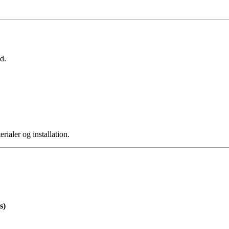
d.
rialer og installation.
s)