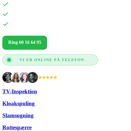
Hurtig udrykning
Fair og gennemsigtige priser
Kun gode anmeldelser og glade kunder
Ring 60 16 64 95
Få et godt tilbud
VI ER ONLINE PÅ TELEFON
★★★★★
+2.000 tilfredse kunder
TV-Inspektion
Kloakspuling
Slamsugning
Rottespærre