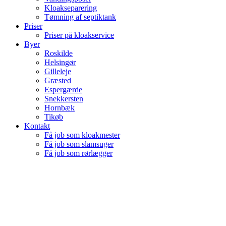
Kloakseparering
Tømning af septiktank
Priser
Priser på kloakservice
Byer
Roskilde
Helsingør
Gilleleje
Græsted
Espergærde
Snekkersten
Hornbæk
Tikøb
Kontakt
Få job som kloakmester
Få job som slamsuger
Få job som rørlægger
KLOAKSERVI