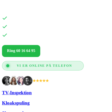
HELLERUP
Hurtig udrykning
Fair og gennemsigtige priser
Kun gode anmeldelser og glade kunder
Ring 60 16 64 95
Få et godt tilbud
VI ER ONLINE PÅ TELEFON
★★★★★
+2.000 tilfredse kunder
TV-Inspektion
Kloakspuling