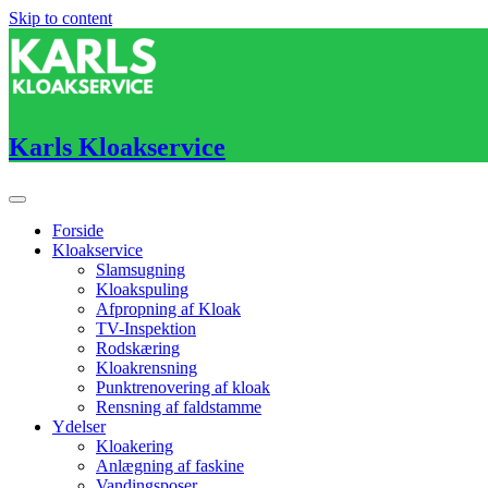
Skip to content
Karls Kloakservice
Forside
Kloakservice
Slamsugning
Kloakspuling
Afpropning af Kloak
TV-Inspektion
Rodskæring
Kloakrensning
Punktrenovering af kloak
Rensning af faldstamme
Ydelser
Kloakering
Anlægning af faskine
Vandingsposer