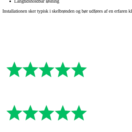
Langtidsholdbar løsning
Installationen sker typisk i skelbrønden og bør udføres af en erfaren k
“Virkelig god oplevelse f
“Effektiv og ærlig kloakserv
“Hurtig udrykning og meget 