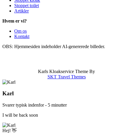
Stoppet kloak
Stoppet toilet
Artikler
Hvem er vi?
Om os
Kontakt
OBS: Hjemmesiden indeholder AI-genererede billeder.
info@karlskloakservice.dk
|
Områder
|
CVR: 43909797
|
Stoppet afløb
|
Stoppet kloak
|
Stoppet vask
Karls Kloakservice Theme By
SKT Travel Themes
Karl
Svarer typisk indenfor - 5 minutter
I will be back soon
Hej! 👋