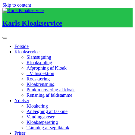
Skip to content
Karls Kloakservice
Forside
Kloakservice
Slamsugning
Kloakspuling
Afpropning af Kloak
TV-Inspektion
Rodskæring
Kloakrensning
Punktrenovering af kloak
Rensning af faldstamme
Ydelser
Kloakering
Anlægning af faskine
Vandingsposer
Kloakseparering
Tømning af septiktank
Priser