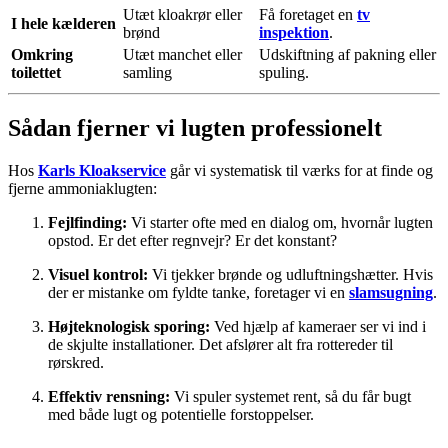
Utæt kloakrør eller
Få foretaget en
tv
I hele kælderen
brønd
inspektion
.
Omkring
Utæt manchet eller
Udskiftning af pakning eller
toilettet
samling
spuling.
Sådan fjerner vi lugten professionelt
Hos
Karls Kloakservice
går vi systematisk til værks for at finde og
fjerne ammoniaklugten:
Fejlfinding:
Vi starter ofte med en dialog om, hvornår lugten
opstod. Er det efter regnvejr? Er det konstant?
Visuel kontrol:
Vi tjekker brønde og udluftningshætter. Hvis
der er mistanke om fyldte tanke, foretager vi en
slamsugning
.
Højteknologisk sporing:
Ved hjælp af kameraer ser vi ind i
de skjulte installationer. Det afslører alt fra rottereder til
rørskred.
Effektiv rensning:
Vi spuler systemet rent, så du får bugt
med både lugt og potentielle forstoppelser.