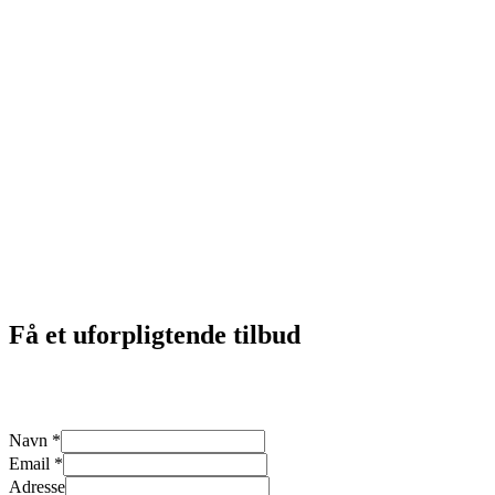
“Virkelig god oplevelse fra start til slut. De kom hurtigt, forklarede
alt undervejs og efterlod det hele pænt og ordentligt.”
Thomas Holm – Nordsjælland
“Effektiv og ærlig kloakservice. Man føler sig tryg, og der er styr på
både arbejde og rapportering. Jeg bruger dem gerne igen.”
Morten – Roskilde
“Hurtig udrykning og meget professionel service. Problemet blev
løst første gang, og prisen var helt fair. Kan klart anbefales.”
Få et uforpligtende tilbud
Vi svarer typisk indenfor 30-60 minutter. Vi har døgnservice
alle ugens dage
Navn
*
Email
*
Adresse