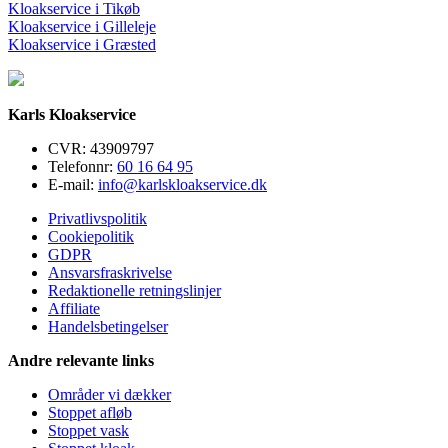
Kloakservice i Tikøb
Kloakservice i Gilleleje
Kloakservice i Græsted
Karls Kloakservice
CVR: 43909797
Telefonnr:
60 16 64 95
E-mail:
info@karlskloakservice.dk
Privatlivspolitik
Cookiepolitik
GDPR
Ansvarsfraskrivelse
Redaktionelle retningslinjer
Affiliate
Handelsbetingelser
Andre relevante links
Områder vi dækker
Stoppet afløb
Stoppet vask