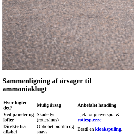
Sammenligning af årsager til
ammoniaklugt
Hvor lugter
Mulig årsag
Anbefalet handling
det?
Ved paneler og
Skadedyr
Tjek for gnaverspor &
lofter
(rotter/mus)
rottespærre
.
Direkte fra
Ophobet biofilm og
Bestil en
kloakspuling
.
afløbet
snavs