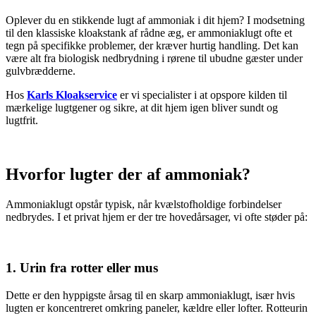
Oplever du en stikkende lugt af ammoniak i dit hjem? I modsetning
til den klassiske kloakstank af rådne æg, er ammoniaklugt ofte et
tegn på specifikke problemer, der kræver hurtig handling. Det kan
være alt fra biologisk nedbrydning i rørene til ubudne gæster under
gulvbrædderne.
Hos
Karls Kloakservice
er vi specialister i at opspore kilden til
mærkelige lugtgener og sikre, at dit hjem igen bliver sundt og
lugtfrit.
Hvorfor lugter der af ammoniak?
Ammoniaklugt opstår typisk, når kvælstofholdige forbindelser
nedbrydes. I et privat hjem er der tre hovedårsager, vi ofte støder på:
1. Urin fra rotter eller mus
Dette er den hyppigste årsag til en skarp ammoniaklugt, især hvis
lugten er koncentreret omkring paneler, kældre eller lofter. Rotteurin