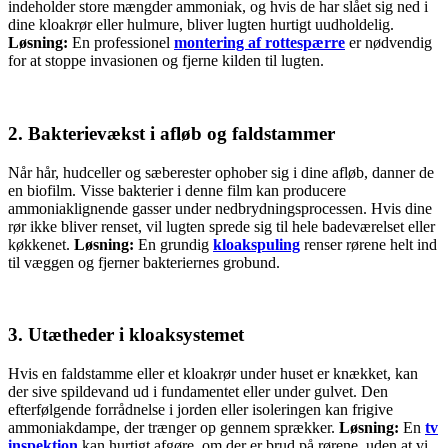
indeholder store mængder ammoniak, og hvis de har slået sig ned i
dine kloakrør eller hulmure, bliver lugten hurtigt uudholdelig.
Løsning:
En professionel
montering af rottespærre
er nødvendig
for at stoppe invasionen og fjerne kilden til lugten.
2. Bakterievækst i afløb og faldstammer
Når hår, hudceller og sæberester ophober sig i dine afløb, danner de
en biofilm. Visse bakterier i denne film kan producere
ammoniaklignende gasser under nedbrydningsprocessen. Hvis dine
rør ikke bliver renset, vil lugten sprede sig til hele badeværelset eller
køkkenet.
Løsning:
En grundig
kloakspuling
renser rørene helt ind
til væggen og fjerner bakteriernes grobund.
3. Utætheder i kloaksystemet
Hvis en faldstamme eller et kloakrør under huset er knækket, kan
der sive spildevand ud i fundamentet eller under gulvet. Den
efterfølgende forrådnelse i jorden eller isoleringen kan frigive
ammoniakdampe, der trænger op gennem sprækker.
Løsning:
En
tv
inspektion
kan hurtigt afgøre, om der er brud på rørene, uden at vi