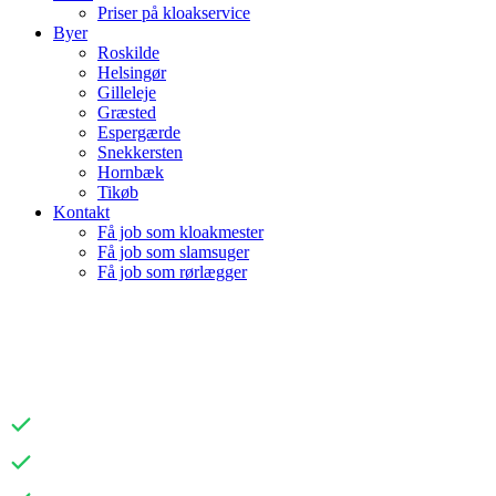
Priser på kloakservice
Byer
Roskilde
Helsingør
Gilleleje
Græsted
Espergærde
Snekkersten
Hornbæk
Tikøb
Kontakt
Få job som kloakmester
Få job som slamsuger
Få job som rørlægger
Ammoniaklugt i huset? Her
er de skjulte årsager
Hurtig udrykning
Fair og gennemsigtige priser