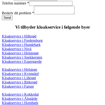
nummer
Telefon nummer
*
Beskriv
Navn
Beskriv dit problem
*
Send
Vi tilbyder kloakservice i følgende byer
Kloakservice i Hillerød
Kloakservice i Fredensborg
Kloakservice i Humlebæk
Kloakservice i Nivå
Kloakservice i Helsingør
Kloakservice i Snekkersten
Kloakservice i Espergærde
Kloakservice i Helsinge
Kloakservice i Kvistgård
Kloakservice i Lillerød
Kloakservice i Birkerød
Kloakservice i Farum
Kloakservice i Kokkedal
Kloakservice i Ålsgårde
Kloakservice i Hornbæk