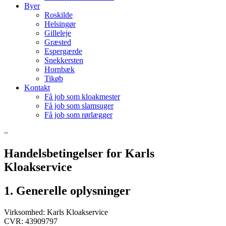
Byer
Roskilde
Helsingør
Gilleleje
Græsted
Espergærde
Snekkersten
Hornbæk
Tikøb
Kontakt
Få job som kloakmester
Få job som slamsuger
Få job som rørlægger
–
Handelsbetingelser for Karls
Kloakservice
1. Generelle oplysninger
Virksomhed: Karls Kloakservice
CVR: 43909797