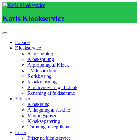
Skip
to
content
Karls Kloakservice
Forside
Kloakservice
Slamsugning
Kloakspuling
Afpropning af Kloak
TV-Inspektion
Rodskæring
Kloakrensning
Punktrenovering af kloak
Rensning af faldstamme
Ydelser
Kloakering
Anlægning af faskine
Vandingsposer
Kloakseparering
Tømning af septiktank
Priser
Priser på kloakservice