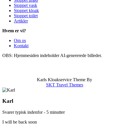
Stoppet afløb
Stoppet vask
Stoppet kloak
Stoppet toilet
Artikler
Hvem er vi?
Om os
Kontakt
OBS: Hjemmesiden indeholder AI-genererede billeder.
info@karlskloakservice.dk
|
Områder
|
CVR: 43909797
|
Stoppet afløb
|
Stoppet kloak
|
Stoppet vask
Karls Kloakservice Theme By
SKT Travel Themes
Karl
Svarer typisk indenfor - 5 minutter
I will be back soon