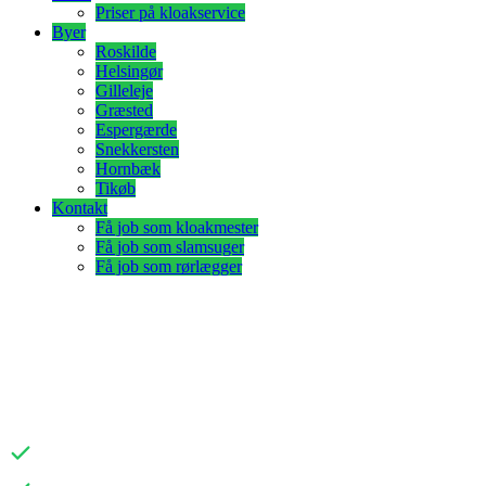
Priser på kloakservice
Byer
Roskilde
Helsingør
Gilleleje
Græsted
Espergærde
Snekkersten
Hornbæk
Tikøb
Kontakt
Få job som kloakmester
Få job som slamsuger
Få job som rørlægger
Karls Kloakservice
LANDSDÆKKENDE
KLOAKSERVICE
Hurtig udrykning