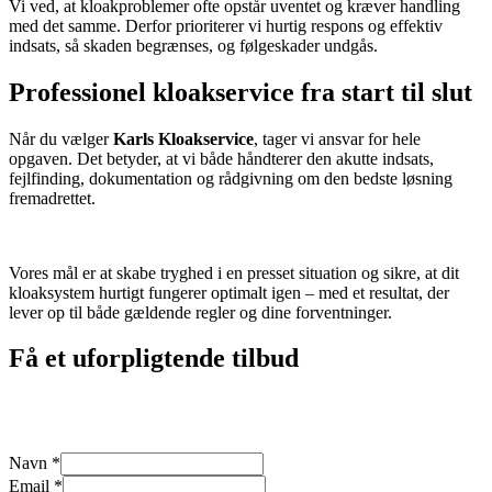
Vi ved, at kloakproblemer ofte opstår uventet og kræver handling
med det samme. Derfor prioriterer vi hurtig respons og effektiv
indsats, så skaden begrænses, og følgeskader undgås.
Professionel kloakservice fra start til slut
Når du vælger
Karls Kloakservice
, tager vi ansvar for hele
opgaven. Det betyder, at vi både håndterer den akutte indsats,
fejlfinding, dokumentation og rådgivning om den bedste løsning
fremadrettet.
Vores mål er at skabe tryghed i en presset situation og sikre, at dit
kloaksystem hurtigt fungerer optimalt igen – med et resultat, der
lever op til både gældende regler og dine forventninger.
Få et uforpligtende tilbud
Vi svarer typisk indenfor 30-60 minutter. Vi har døgnservice
alle ugens dage
Navn
*
Telefon
Email
*