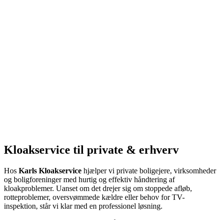
“Virkelig god oplevelse fra start til slut. De kom hurtigt, forklarede
alt undervejs og efterlod det hele pænt og ordentligt.”
Thomas Holm – Nordsjælland
“Effektiv og ærlig kloakservice. Man føler sig tryg, og der er styr på
både arbejde og rapportering. Jeg bruger dem gerne igen.”
Morten – Roskilde
“Hurtig udrykning og meget professionel service. Problemet blev
løst første gang, og prisen var helt fair. Kan klart anbefales.”
Kloakservice til private & erhverv
Hos
Karls Kloakservice
hjælper vi private boligejere, virksomheder
og boligforeninger med hurtig og effektiv håndtering af
kloakproblemer. Uanset om det drejer sig om stoppede afløb,
rotteproblemer, oversvømmede kældre eller behov for TV-
inspektion, står vi klar med en professionel løsning.