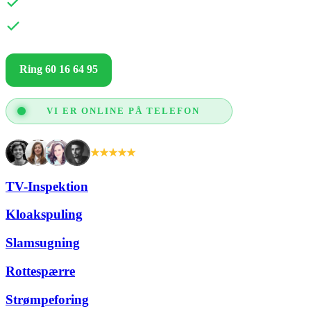
Fair og gennemsigtige priser
Kun gode anmeldelser og glade kunder
Ring 60 16 64 95
Få et godt tilbud
VI ER ONLINE PÅ TELEFON
★★★★★
+2.000 tilfredse kunder
TV-Inspektion
Kloakspuling
Slamsugning
Rottespærre
Strømpeforing