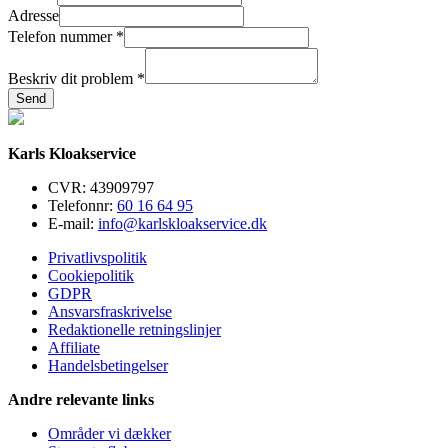
Email
Adresse
Adresse
Telefon nummer
*
Beskriv dit problem
*
Send
Karls Kloakservice
CVR: 43909797
Telefonnr:
60 16 64 95
E-mail:
info@karlskloakservice.dk
Privatlivspolitik
Cookiepolitik
GDPR
Ansvarsfraskrivelse
Redaktionelle retningslinjer
Affiliate
Handelsbetingelser
Andre relevante links
Områder vi dækker