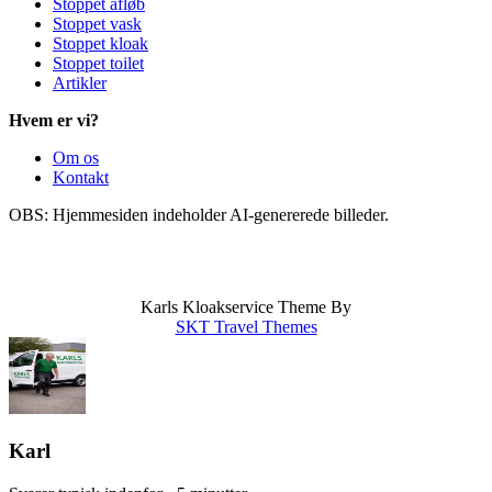
Stoppet afløb
Stoppet vask
Stoppet kloak
Stoppet toilet
Artikler
Hvem er vi?
Om os
Kontakt
OBS: Hjemmesiden indeholder AI-genererede billeder.
info@karlskloakservice.dk
|
Områder
|
CVR: 43909797
|
Stoppet afløb
|
Stoppet kloak
|
Stoppet vask
Karls Kloakservice Theme By
SKT Travel Themes
Karl