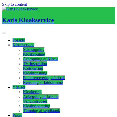
Skip to content
Karls Kloakservice
Forside
Kloakservice
Slamsugning
Kloakspuling
Afpropning af Kloak
TV-Inspektion
Rodskæring
Kloakrensning
Punktrenovering af kloak
Rensning af faldstamme
Ydelser
Kloakering
Anlægning af faskine
Vandingsposer
Kloakseparering
Tømning af septiktank
Priser